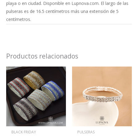
playa o en ciudad. Disponible en Lupnova.com. El largo de las
pulseras es de 16.5 centímetros más una extensión de 5
centímetros.
Productos relacionados
Este
producto
tiene
múltiples
variantes.
Las
opciones
se
BLACK FRIDAY
PULSERAS
pueden