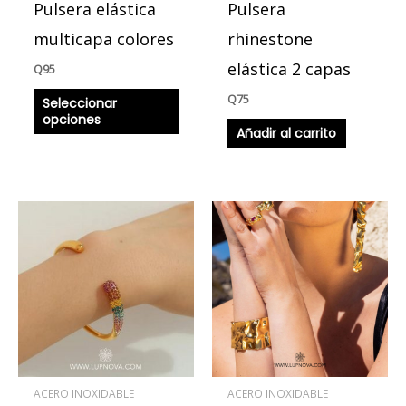
Pulsera elástica
Pulsera
elegir
en
multicapa colores
rhinestone
la
elástica 2 capas
Q
95
página
Q
75
Seleccionar
de
opciones
producto
Añadir al carrito
ACERO INOXIDABLE
ACERO INOXIDABLE