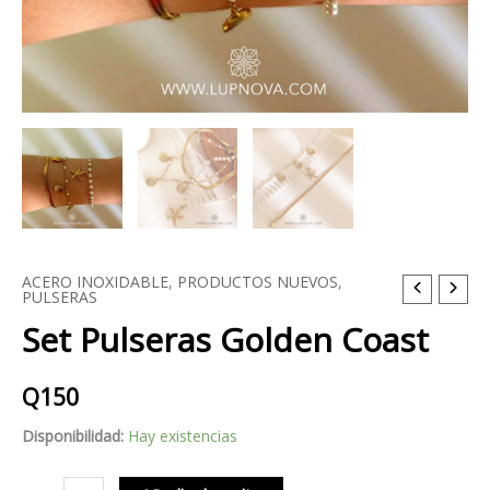
ACERO INOXIDABLE
,
PRODUCTOS NUEVOS
,
Set
PULSERAS
Pulseras
Set Pulseras Golden Coast
Golden
Coast
Q
150
cantidad
Disponibilidad:
Hay existencias