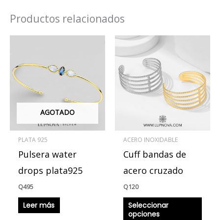
Productos relacionados
Este
produ
tiene
múlti
varian
Las
AGOTADO
opcio
se
PLATA 925
ACERO INOXIDABLE
pued
Pulsera water
Cuff bandas de
elegir
en
drops plata925
acero cruzado
la
Q
495
Q
120
págin
Leer más
Seleccionar
de
opciones
produ