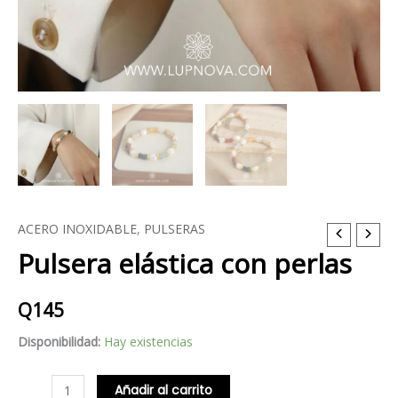
ACERO INOXIDABLE
,
PULSERAS
Pulsera
Pulsera elástica con perlas
elástica
con
perlas
Q
145
cantidad
Disponibilidad:
Hay existencias
Añadir al carrito