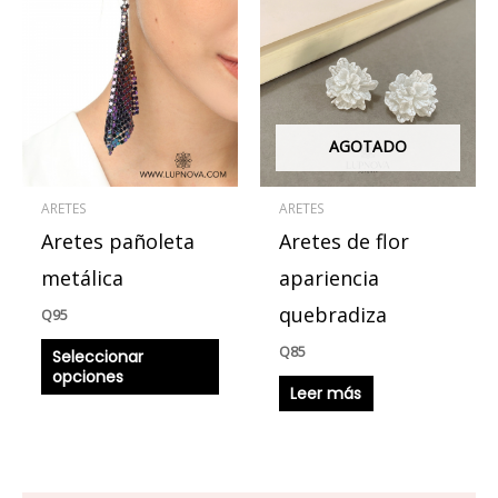
producto
tiene
múltiples
variantes.
Las
AGOTADO
opciones
se
ARETES
ARETES
pueden
Aretes pañoleta
Aretes de flor
elegir
en
metálica
apariencia
la
quebradiza
Q
95
página
Q
85
Seleccionar
de
opciones
producto
Leer más