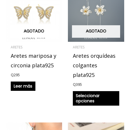
tiene
múlti
varian
Las
AGOTADO
AGOTADO
opcio
se
ARETES
ARETES
pued
Aretes mariposa y
Aretes orquídeas
elegir
en
circonia plata925
colgantes
la
plata925
Q
295
págin
Q
395
Leer más
de
produ
Seleccionar
opciones
Este