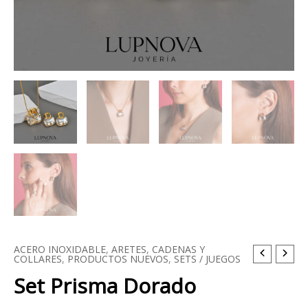
ACERO INOXIDABLE
,
ARETES
,
CADENAS Y
Set
COLLARES
,
PRODUCTOS NUEVOS
,
SETS / JUEGOS
Prisma
Set Prisma Dorado
Dorado
cantidad