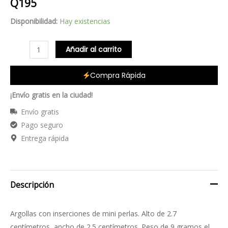
Q
195
cantidad
Disponibilidad:
Hay existencias
Añadir al carrito
Compra Rápida
¡Envío gratis en la ciudad!
Envío gratis
Pago seguro
Entrega rápida
Descripción
Argollas con inserciones de mini perlas. Alto de 2.7
centímetros, ancho de 2.5 centímetros. Peso de 9 gramos el