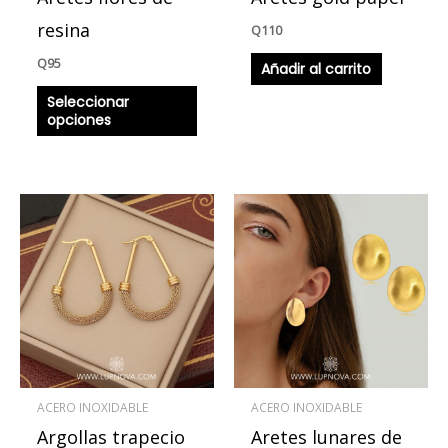
elegir
en
resina
Q
110
la
Q
95
Añadir al carrito
página
Seleccionar
de
opciones
producto
Este
produ
tiene
múlti
varian
Las
opcio
se
ACERO INOXIDABLE
ACERO INOXIDABLE
pued
Argollas trapecio
Aretes lunares de
elegir