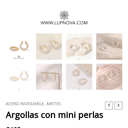
ACERO INOXIDABLE
,
ARETES
Argollas
Argollas con mini perlas
con
mini
perlas