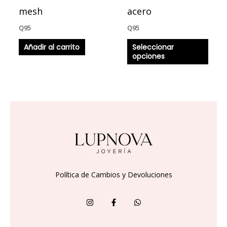
en
mesh
acero
la
Q
95
Q
95
págin
Añadir al carrito
Seleccionar
de
opciones
produ
Política de Cambios y Devoluciones