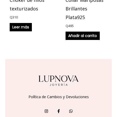
Choker de hilos
Collar Mariposas
texturizados
Brillantes
Plata925
Q
310
Q
495
Leer más
Añadir al carrito
Política de Cambios y Devoluciones