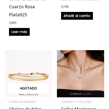
Cuarzo Rosa
Q
195
Plata925
Añadir al carrito
Q
455
Leer más
AGOTADO
ACERO INOXIDABLE
CADENAS Y COLLARES