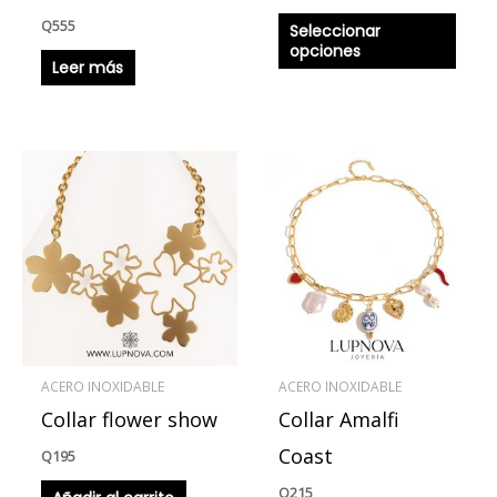
la
Q
555
Seleccionar
págin
opciones
Leer más
de
produ
ACERO INOXIDABLE
ACERO INOXIDABLE
Collar flower show
Collar Amalfi
Coast
Q
195
Q
215