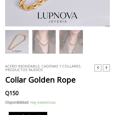
ACERO INOXIDABLE
,
CADENAS Y COLLARES
,
Collar
PRODUCTOS NUEVOS
Golden
Collar Golden Rope
Rope
cantidad
Q
150
Disponibilidad:
Hay existencias