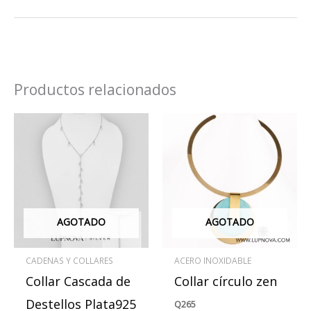
Productos relacionados
Este
produ
tiene
múlti
varian
Las
AGOTADO
AGOTADO
opcio
se
CADENAS Y COLLARES
ACERO INOXIDABLE
pued
Collar Cascada de
Collar círculo zen
elegir
en
Destellos Plata925
Q
265