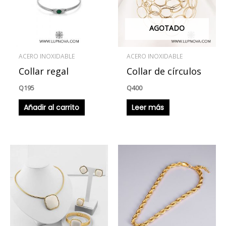
AGOTADO
ACERO INOXIDABLE
ACERO INOXIDABLE
Collar regal
Collar de círculos
Q
195
Q
400
Añadir al carrito
Leer más