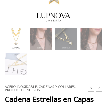
ACERO INOXIDABLE
,
CADENAS Y COLLARES
,
Cadena
PRODUCTOS NUEVOS
Estrellas
Cadena Estrellas en Capas
en
Capas