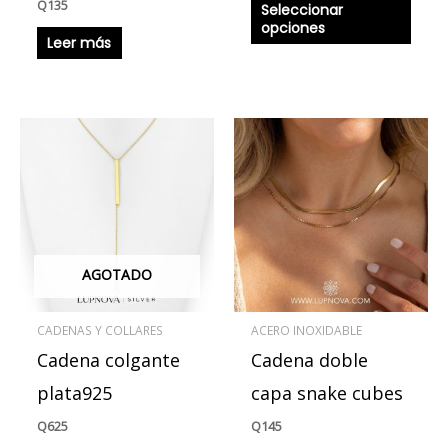
Q
135
Seleccionar
de
opciones
produ
Leer más
AGOTADO
CADENAS Y COLLARES
ACERO INOXIDABLE
Cadena colgante
Cadena doble
plata925
capa snake cubes
Q
625
Q
145