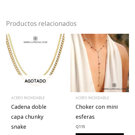
Productos relacionados
Este
produ
tiene
múlti
varian
Las
AGOTADO
opcio
se
ACERO INOXIDABLE
ACERO INOXIDABLE
pued
Cadena doble
Choker con mini
elegir
en
capa chunky
esferas
la
snake
Q
115
págin