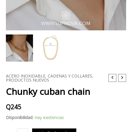
ACERO INOXIDABLE
,
CADENAS Y COLLARES
,
Chunky
PRODUCTOS NUEVOS
cuban
Chunky cuban chain
chain
cantidad
Q
245
Disponibilidad:
Hay existencias