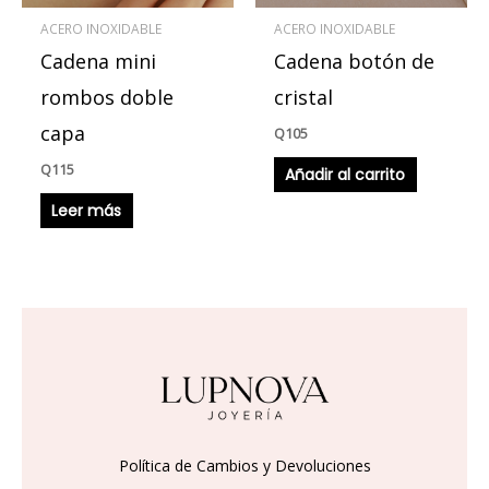
ACERO INOXIDABLE
ACERO INOXIDABLE
Cadena mini
Cadena botón de
rombos doble
cristal
capa
Q
105
Q
115
Añadir al carrito
Leer más
Política de Cambios y Devoluciones