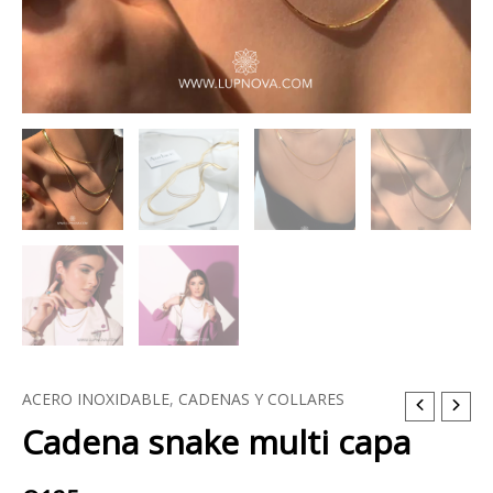
ACERO INOXIDABLE
,
CADENAS Y COLLARES
Cadena
Cadena snake multi capa
snake
multi
capa