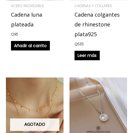
ACERO INOXIDABLE
CADENAS Y COLLARES
Cadena luna
Cadena colgantes
plateada
de rhinestone
plata925
Q
95
Q
535
Añadir al carrito
Leer más
AGOTADO