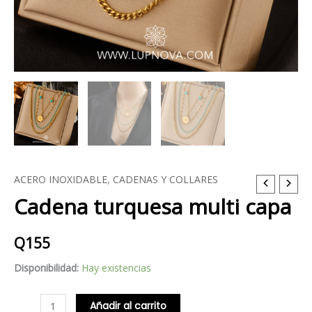
ACERO INOXIDABLE
,
CADENAS Y COLLARES
Cadena
Cadena turquesa multi capa
turquesa
multi
capa
Q
155
cantidad
Disponibilidad:
Hay existencias
Añadir al carrito