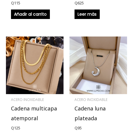
Q
115
Q
625
Añadir al carrito
Leer más
ACERO INOXIDABLE
ACERO INOXIDABLE
Cadena multicapa
Cadena luna
atemporal
plateada
Q
125
Q
95