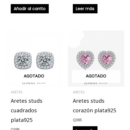
Añadir al carrito
Leer más
AGOTADO
AGOTADO
ARETES
ARETES
Aretes studs
Aretes studs
cuadrados
corazón plata925
plata925
Q
365
Q
395