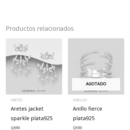
Productos relacionados
AGOTADO
ARETES
ANILLOS
Aretes jacket
Anillo fierce
sparkle plata925
plata925
Q
690
Q
590