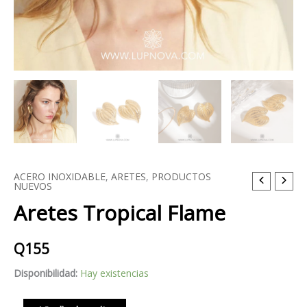
ACERO INOXIDABLE
,
ARETES
,
PRODUCTOS
Aretes
NUEVOS
Tropical
Aretes Tropical Flame
Flame
cantidad
Q
155
Disponibilidad:
Hay existencias