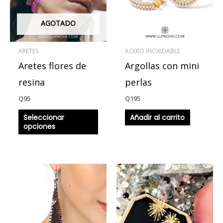
variantes.
Las
AGOTADO
opciones
se
ARETES
ACERO INOXIDABLE
pueden
Aretes flores de
Argollas con mini
elegir
en
resina
perlas
la
Q
95
Q
195
página
Seleccionar
Añadir al carrito
de
opciones
producto
Este
producto
tiene
múltiples
variantes.