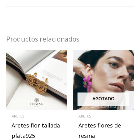
Productos relacionados
Este
produ
tiene
múlti
varian
Las
AGOTADO
opcio
se
ARETES
ARETES
pued
Aretes flor tallada
Aretes flores de
elegir
en
plata925
resina