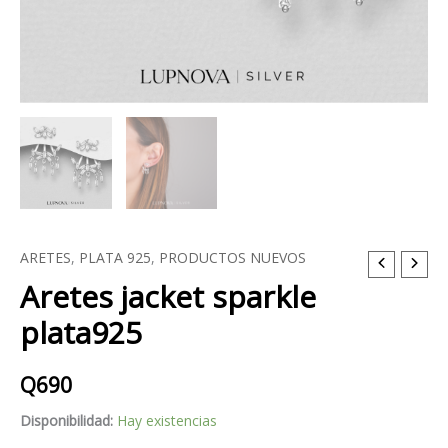
ARETES
,
PLATA 925
,
PRODUCTOS NUEVOS
Aretes
Aretes jacket sparkle
jacket
sparkle
plata925
plata925
cantidad
Q
690
Disponibilidad:
Hay existencias