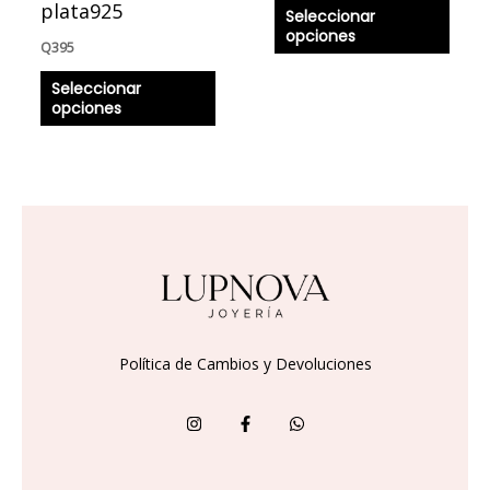
plata925
Seleccionar
página
págin
opciones
Q
395
de
de
producto
produ
Seleccionar
opciones
Política de Cambios y Devoluciones