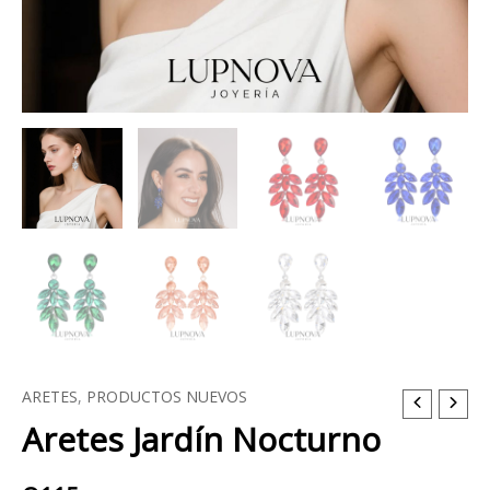
ARETES
,
PRODUCTOS NUEVOS
Aretes
Aretes Jardín Nocturno
Jardín
Nocturno
cantidad