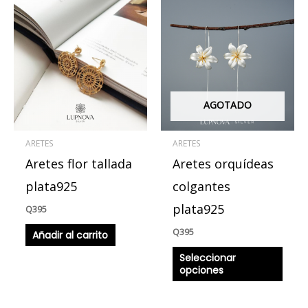
Este
produ
tiene
múlti
varian
Las
AGOTADO
opcio
se
ARETES
ARETES
pued
Aretes flor tallada
Aretes orquídeas
elegir
en
plata925
colgantes
la
plata925
Q
395
págin
Q
395
Añadir al carrito
de
produ
Seleccionar
opciones