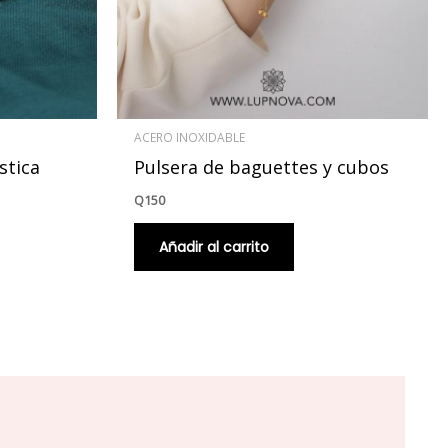
ACERO INOXIDABLE
stica
Pulsera de baguettes y cubos
Q
150
Añadir al carrito