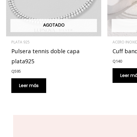
AGOTADO
PLATA 925
ACERO INOXI
Pulsera tennis doble capa
Cuff ban
plata925
Q
140
Q
595
Leer m
Leer más