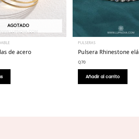
AGOTADO
DABLE
PULSERAS
das de acero
Pulsera Rhinestone elá
Q
70
ás
Añadir al carrito