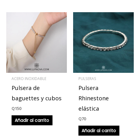
ACERO INOXIDABLE
PULSERAS
Pulsera de
Pulsera
baguettes y cubos
Rhinestone
elástica
Q
150
Q
70
Añadir al carrito
Añadir al carrito