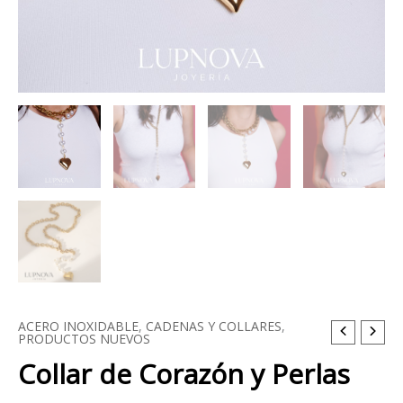
ACERO INOXIDABLE
,
CADENAS Y COLLARES
,
Collar
PRODUCTOS NUEVOS
de
Collar de Corazón y Perlas
Corazón
y