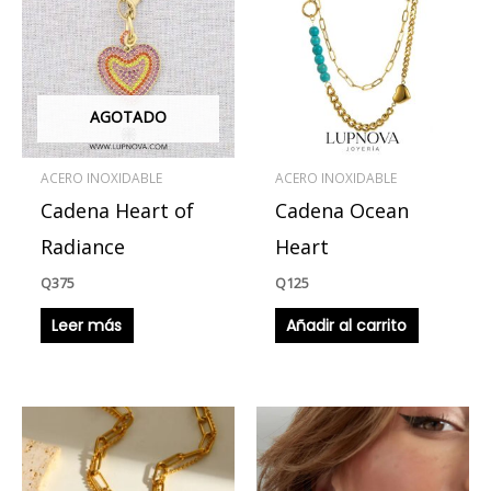
AGOTADO
ACERO INOXIDABLE
ACERO INOXIDABLE
Cadena Heart of
Cadena Ocean
Radiance
Heart
Q
375
Q
125
Leer más
Añadir al carrito
Este
produ
tiene