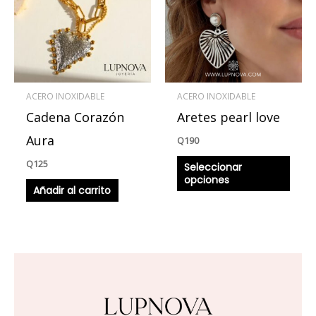
múlti
varian
Las
opcio
se
ACERO INOXIDABLE
ACERO INOXIDABLE
pued
Cadena Corazón
Aretes pearl love
elegir
en
Aura
Q
190
la
Q
125
Seleccionar
págin
opciones
Añadir al carrito
de
produ