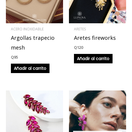
ACERO INOXIDABLE
ARETES
Argollas trapecio
Aretes fireworks
mesh
Q
120
Q
95
Añadir al carrito
Añadir al carrito
Este
Este
producto
produ
tiene
tiene
múltiples
múlti
variantes.
varian