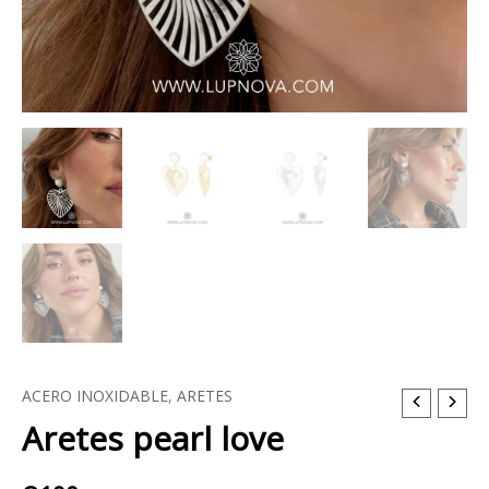
ACERO INOXIDABLE
,
ARETES
Aretes
Aretes pearl love
pearl
love
cantidad