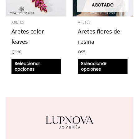
Las
Las
AGOTADO
opciones
opcio
se
se
ARETES
ARETES
pueden
pued
Aretes color
Aretes flores de
elegir
elegir
en
en
leaves
resina
la
la
Q
110
Q
95
página
págin
Seleccionar
Seleccionar
de
de
opciones
opciones
producto
produ