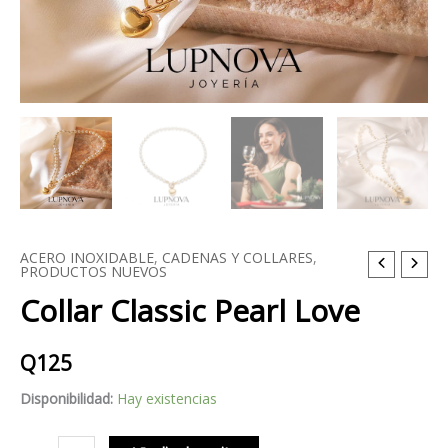
ACERO INOXIDABLE
,
CADENAS Y COLLARES
,
Collar
PRODUCTOS NUEVOS
Classic
Collar Classic Pearl Love
Pearl
Love
Q
125
cantidad
Disponibilidad:
Hay existencias