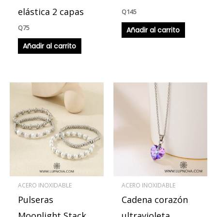
elástica 2 capas
Q
145
Q
75
Añadir al carrito
Añadir al carrito
ACERO INOXIDABLE
ACERO INOXIDABLE
Pulseras
Cadena corazón
Moonlight Stack
ultravioleta