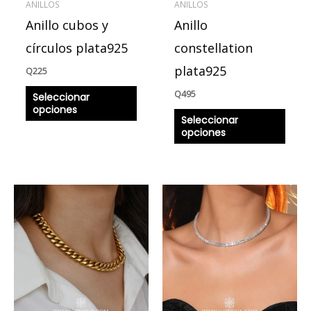
ANILLOS
ANILLOS
pueden
pued
Anillo cubos y
Anillo
elegir
elegir
en
en
círculos plata925
constellation
la
la
plata925
Q
225
página
págin
Q
495
Seleccionar
de
de
opciones
producto
produ
Seleccionar
opciones