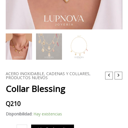
ACERO INOXIDABLE
,
CADENAS Y COLLARES
,
Collar
PRODUCTOS NUEVOS
Blessing
Collar Blessing
cantidad
Q
210
Disponibilidad:
Hay existencias