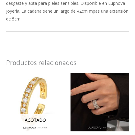
desgaste y apta para pieles sensibles. Disponible en Lupnova
Joyería. La cadena tiene un largo de 42cm mpas una extensión
de 5cm.
Productos relacionados
Este
Este
producto
produ
tiene
tiene
múltiples
múlti
variantes.
varian
Las
Las
AGOTADO
opciones
opcio
se
se