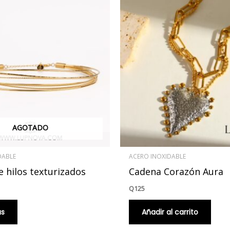
AGOTADO
DABLE
ACERO INOXIDABLE
 hilos texturizados
Cadena Corazón Aura
Q
125
ás
Añadir al carrito