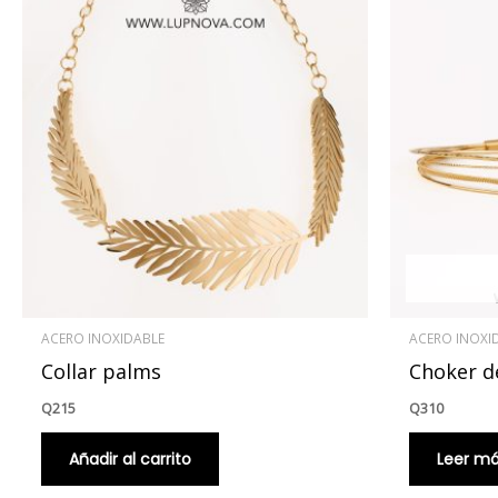
ACERO INOXIDABLE
ACERO INOXI
Collar palms
Choker de
Q
215
Q
310
Añadir al carrito
Leer m