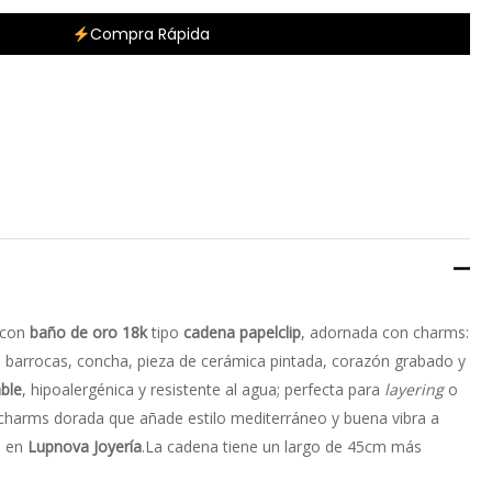
Compra Rápida
con
baño de oro 18k
tipo
cadena papelclip
, adornada con charms:
 barrocas, concha, pieza de cerámica pintada, corazón grabado y
able
, hipoalergénica y resistente al agua; perfecta para
layering
o
 charms dorada que añade estilo mediterráneo y buena vibra a
a en
Lupnova Joyería
.La cadena tiene un largo de 45cm más