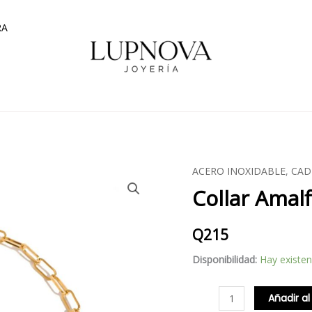
RA
ACERO INOXIDABLE
,
CAD
Collar
Collar Amalf
Amalfi
Coast
cantidad
Q
215
Disponibilidad:
Hay existen
Añadir al