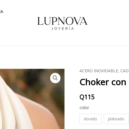
RA
ACERO INOXIDABLE
,
CAD
Choker
Choker con 
con
mini
esferas
Q
115
cantidad
color
dorado
plateado