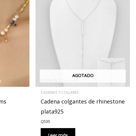
AGOTADO
CADENAS Y COLLARES
rms
Cadena colgantes de rhinestone
plata925
Q
535
Leer más