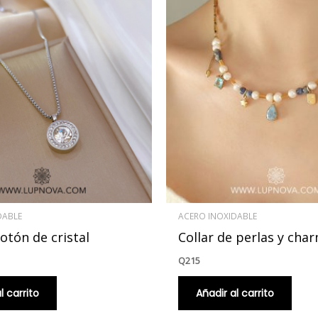
DABLE
ACERO INOXIDABLE
otón de cristal
Collar de perlas y cha
Q
215
l carrito
Añadir al carrito