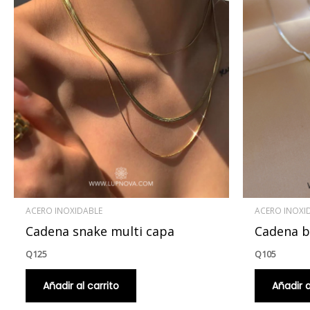
ACERO INOXIDABLE
ACERO INOXI
Cadena snake multi capa
Cadena b
Q
125
Q
105
Añadir al carrito
Añadir a