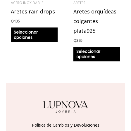
ACERO INOXIDABLE
ARETES
pueden
pued
Aretes rain drops
Aretes orquídeas
elegir
elegir
en
en
colgantes
Q
135
la
la
plata925
Seleccionar
página
págin
opciones
Q
395
de
de
producto
produ
Seleccionar
opciones
Política de Cambios y Devoluciones