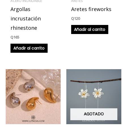
ACERO INOXIDABLE
ARETES
Argollas
Aretes fireworks
incrustación
Q
120
rhinestone
Añadir al carrito
Q
165
Añadir al carrito
Este
Este
producto
produ
tiene
tiene
múltiples
múlti
variantes.
varian
Las
Las
AGOTADO
opciones
opcio
se
se