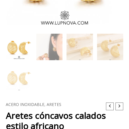
ACERO INOXIDABLE
,
ARETES
Aretes
Aretes cóncavos calados
cóncavos
calados
estilo africano
estilo