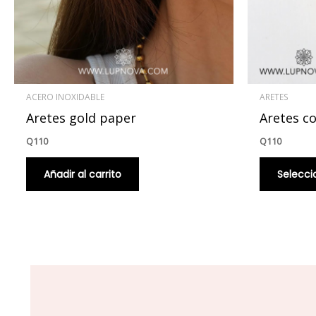
ACERO INOXIDABLE
ARETES
Aretes gold paper
Aretes co
Q
110
Q
110
Añadir al carrito
Selecci