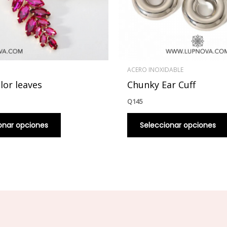
se
pueden
elegir
en
la
página
ACERO INOXIDABLE
de
lor leaves
Chunky Ear Cuff
producto
Q
145
onar opciones
Seleccionar opciones