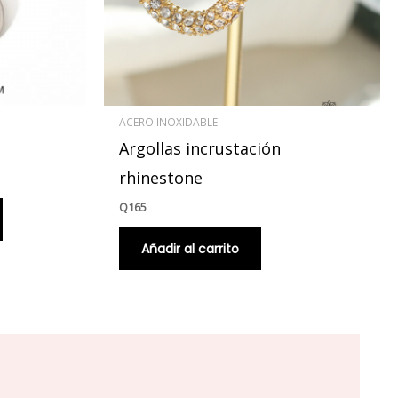
se
pueden
elegir
en
la
página
ACERO INOXIDABLE
de
Argollas incrustación
producto
rhinestone
Q
165
Añadir al carrito