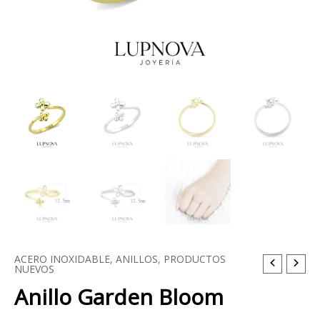
ACERO INOXIDABLE
,
ANILLOS
,
PRODUCTOS
Anillo
NUEVOS
Garden
Anillo Garden Bloom
Bloom
cantidad