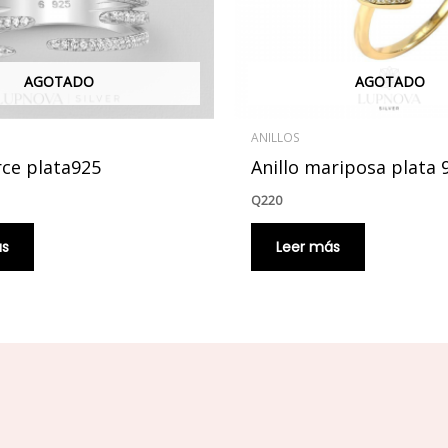
AGOTADO
AGOTADO
ANILLOS
erce plata925
Anillo mariposa plata 
Q
220
ás
Leer más