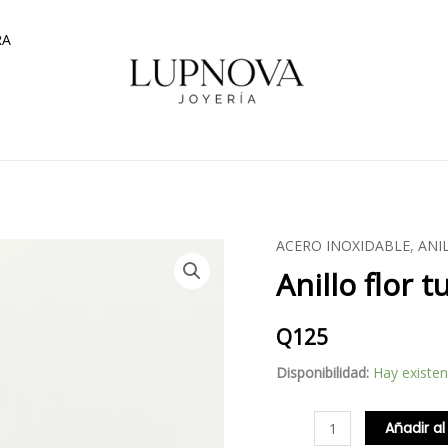
RA
ACERO INOXIDABLE
,
ANI
Anillo
Anillo flor 
flor
turquesa
cantidad
Q
125
Disponibilidad:
Hay existen
Añadir al