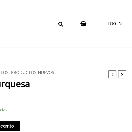
LOG IN
LLOS
,
PRODUCTOS NUEVOS
turquesa
cias
 carrito