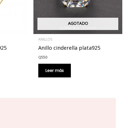
AGOTADO
ANILLOS
925
Anillo cinderella plata925
Q
550
Leer más