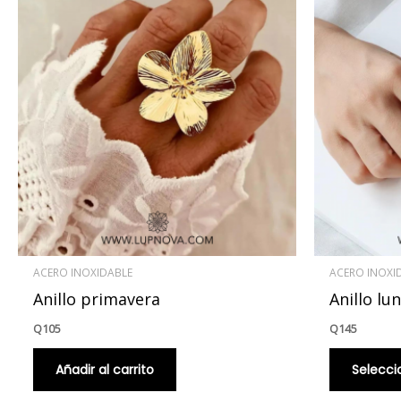
ACERO INOXIDABLE
ACERO INOXI
Anillo primavera
Anillo lu
Q
105
Q
145
Añadir al carrito
Selecci