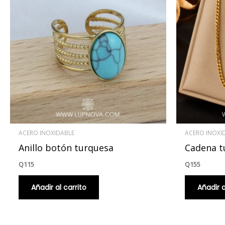
ACERO INOXIDABLE
ACERO INOXI
Anillo botón turquesa
Cadena t
Q
115
Q
155
Añadir al carrito
Añadir a