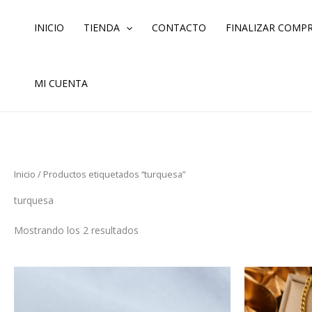
Ordenado
Ir
por
los
al
INICIO
TIENDA
CONTACTO
FINALIZAR COMP
últimos
contenido
MI CUENTA
Inicio
/ Productos etiquetados “turquesa”
turquesa
Mostrando los 2 resultados