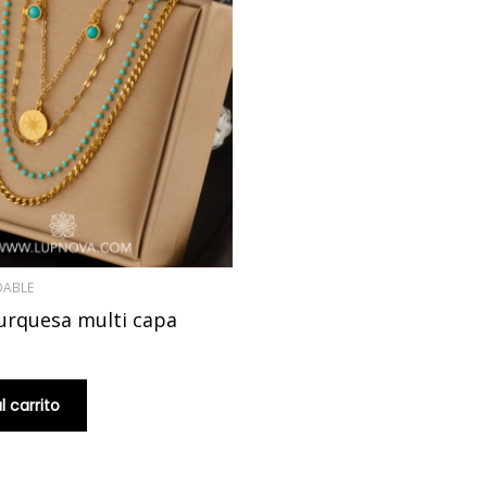
DABLE
urquesa multi capa
l carrito