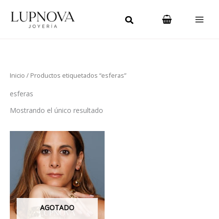
Ir
Main
al
Men
contenido
Inicio
/ Productos etiquetados “esferas”
esferas
Mostrando el único resultado
AGOTADO