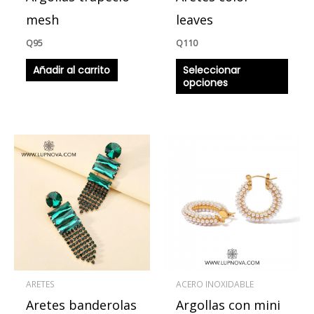
en
mesh
leaves
la
Q
95
Q
110
págin
Añadir al carrito
Seleccionar
de
opciones
produ
Este
producto
tiene
múltiples
variantes.
Las
opciones
se
ARETES
ACERO INOXIDABLE
pueden
Aretes banderolas
Argollas con mini
elegir