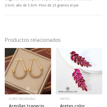
2.5cm, alto de 5.3cm. Peso de 23 gramos el par.
Productos relacionados
Este
produ
tiene
múlti
varian
Las
opcio
se
ACERO INOXIDABLE
ARETES
pued
Argollas trapecio
Aretes color
elegir