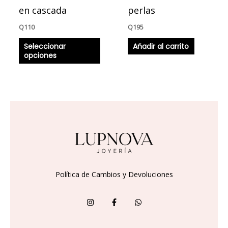
en
en cascada
perlas
la
Q
110
Q
195
página
Seleccionar
Añadir al carrito
de
opciones
producto
Política de Cambios y Devoluciones