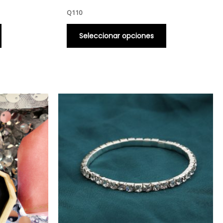
producto
producto
Q
110
Seleccionar opciones