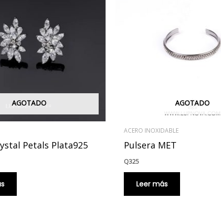
AGOTADO
AGOTADO
ACERO INOXIDABLE
ystal Petals Plata925
Pulsera MET
Q
325
ás
Leer más