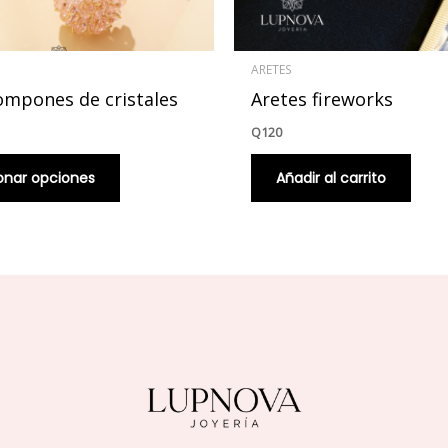
en
la
página
ARETES
de
ompones de cristales
Aretes fireworks
producto
Q
120
onar opciones
Añadir al carrito