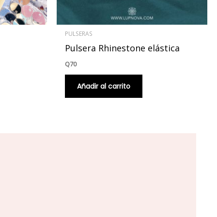
PULSERAS
Pulsera Rhinestone elástica
Q
70
Añadir al carrito