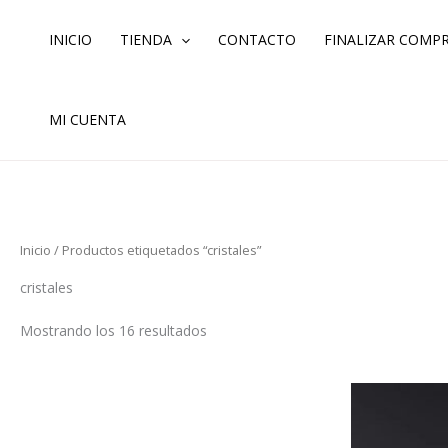
Ordenado
Ir
por
los
al
INICIO
TIENDA
CONTACTO
FINALIZAR COMP
últimos
contenido
MI CUENTA
Inicio
/ Productos etiquetados “cristales”
cristales
Mostrando los 16 resultados