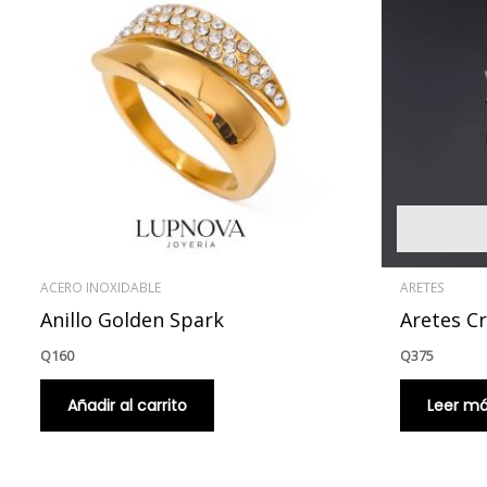
ACERO INOXIDABLE
ARETES
Anillo Golden Spark
Aretes Cr
Q
160
Q
375
Añadir al carrito
Leer m