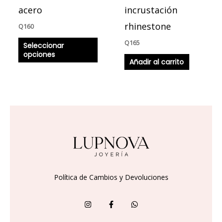
en
acero
incrustación
la
rhinestone
Q
160
página
Q
165
Seleccionar
de
opciones
producto
Añadir al carrito
Política de Cambios y Devoluciones