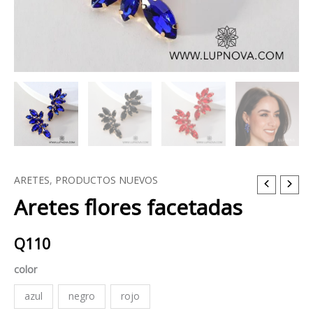
ARETES
,
PRODUCTOS NUEVOS
Aretes
Aretes flores facetadas
flores
facetadas
cantidad
Q
110
color
azul
negro
rojo