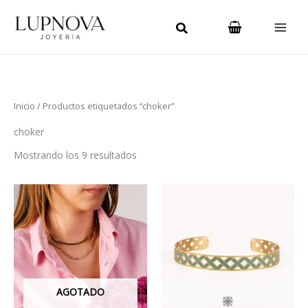
Ordenado
Ir
Main
por
los
al
últimos
Men
contenido
Inicio
/ Productos etiquetados “choker”
choker
Mostrando los 9 resultados
Este
Este
producto
produ
tiene
tiene
múltiples
múlti
variantes.
varian
Las
Las
AGOTADO
opciones
opcio