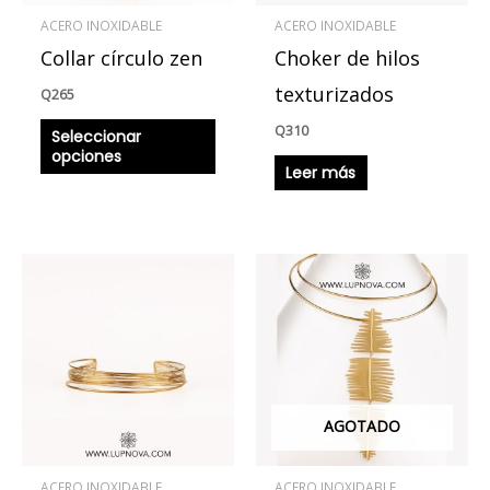
se
ACERO INOXIDABLE
ACERO INOXIDABLE
pueden
Collar círculo zen
Choker de hilos
elegir
en
texturizados
Q
265
la
Q
310
Seleccionar
página
opciones
Leer más
de
producto
AGOTADO
ACERO INOXIDABLE
ACERO INOXIDABLE