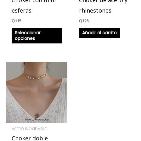
elegir
en
esferas
rhinestones
la
Q
115
Q
125
página
Seleccionar
Añadir al carrito
de
opciones
producto
ACERO INOXIDABLE
Choker doble