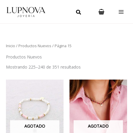
Ordenado
Ir
Main
por
los
al
últimos
Men
contenido
Inicio
/
Productos Nuevos
/ Página 15
Productos Nuevos
Mostrando 225–240 de 351 resultados
Este
producto
tiene
múltiples
variantes.
Las
AGOTADO
AGOTADO
opciones