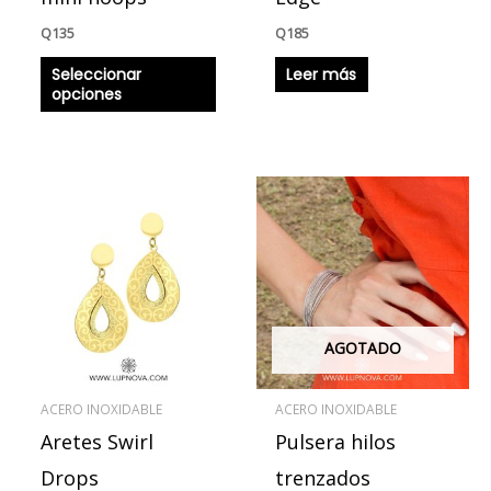
la
Q
135
Q
185
página
Seleccionar
Leer más
de
opciones
producto
AGOTADO
ACERO INOXIDABLE
ACERO INOXIDABLE
Aretes Swirl
Pulsera hilos
Drops
trenzados