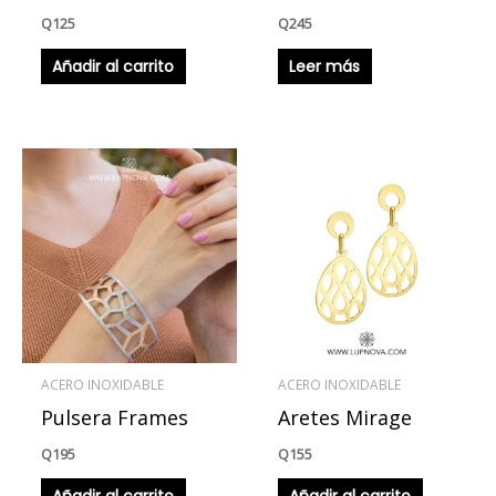
Q
125
Q
245
Añadir al carrito
Leer más
ACERO INOXIDABLE
ACERO INOXIDABLE
Pulsera Frames
Aretes Mirage
Q
195
Q
155
Añadir al carrito
Añadir al carrito