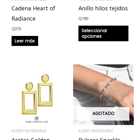
pued
Cadena Heart of
Anillo hilos tejidos
elegir
en
Radiance
Q
190
la
Q
375
Seleccionar
págin
opciones
Leer más
de
produ
AGOTADO
ACERO INOXIDABLE
ACERO INOXIDABLE
Aretes Golden
Pulsera Sparkle