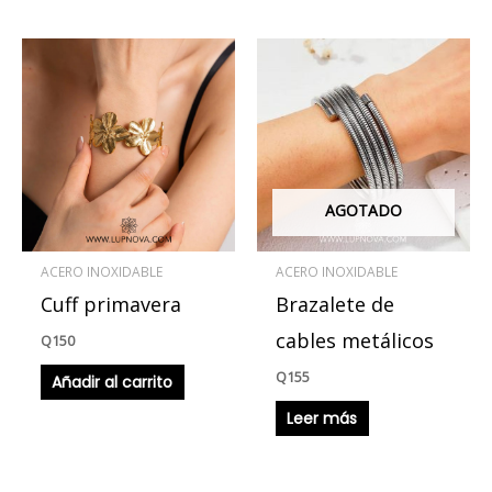
AGOTADO
ACERO INOXIDABLE
ACERO INOXIDABLE
Cuff primavera
Brazalete de
cables metálicos
Q
150
Q
155
Añadir al carrito
Leer más