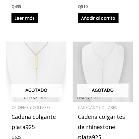
Q
435
Q
510
Leer más
Añadir al carrito
AGOTADO
AGOTADO
CADENAS Y COLLARES
CADENAS Y COLLARES
Cadena colgante
Cadena colgantes
plata925
de rhinestone
plata925
Q
625