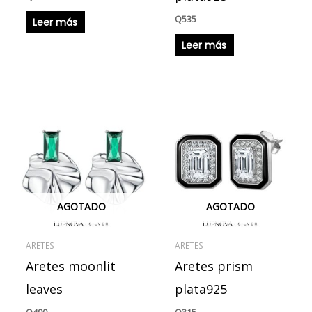
Q
535
Leer más
Leer más
AGOTADO
AGOTADO
ARETES
ARETES
Aretes moonlit
Aretes prism
leaves
plata925