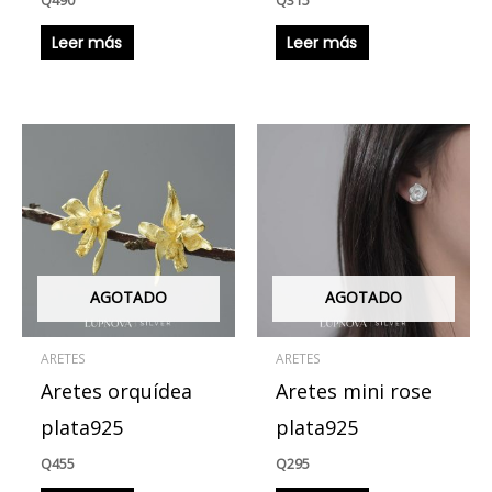
Q
490
Q
315
Leer más
Leer más
AGOTADO
AGOTADO
ARETES
ARETES
Aretes orquídea
Aretes mini rose
plata925
plata925
Q
455
Q
295