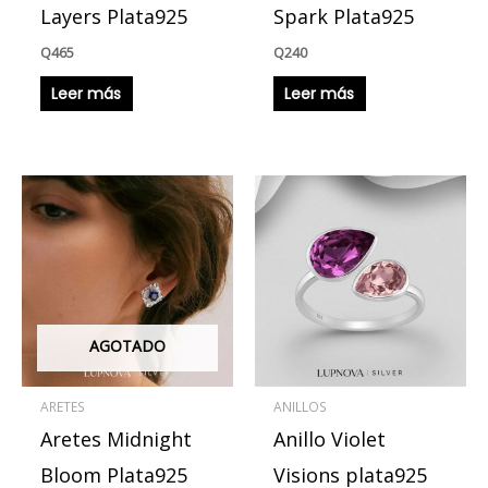
Layers Plata925
Spark Plata925
Q
465
Q
240
Leer más
Leer más
AGOTADO
ARETES
ANILLOS
Aretes Midnight
Anillo Violet
Bloom Plata925
Visions plata925