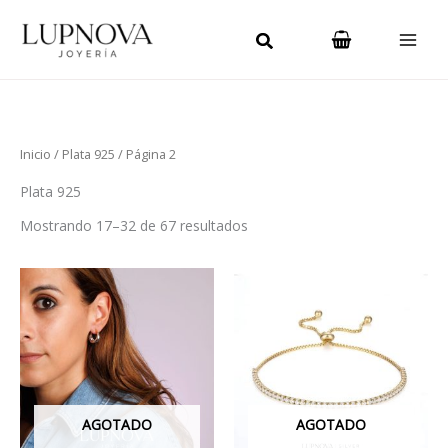
Ordenado
Ir
Main
por
los
al
últimos
Men
contenido
Inicio
/
Plata 925
/ Página 2
Plata 925
Mostrando 17–32 de 67 resultados
AGOTADO
AGOTADO