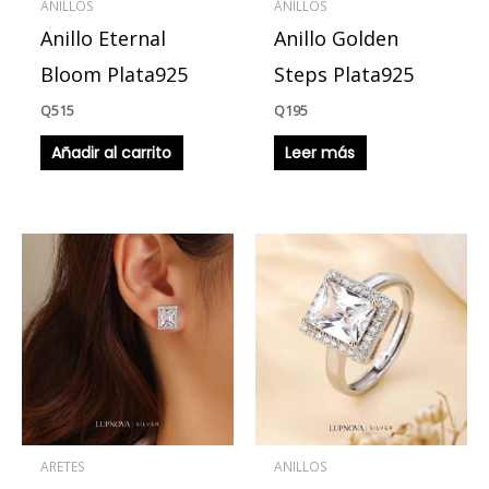
ANILLOS
ANILLOS
Anillo Eternal
Anillo Golden
Bloom Plata925
Steps Plata925
Q
515
Q
195
Añadir al carrito
Leer más
ARETES
ANILLOS