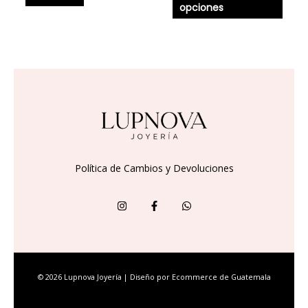
opciones
produ
Política de Cambios y Devoluciones
© 2026 Lupnova Joyería | Diseño por
Ecommerce de Guatemala