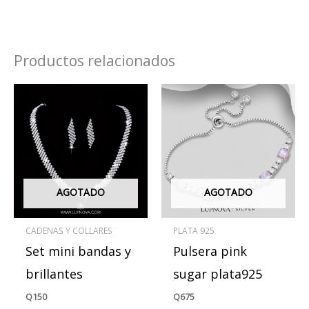
Productos relacionados
AGOTADO
AGOTADO
CADENAS Y COLLARES
PLATA 925
Set mini bandas y
Pulsera pink
brillantes
sugar plata925
Q
150
Q
675