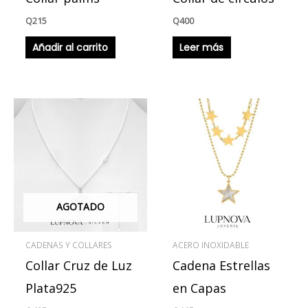
Q
215
Q
400
Añadir al carrito
Leer más
AGOTADO
CADENAS Y COLLARES
ACERO INOXIDABLE
Collar Cruz de Luz
Cadena Estrellas
Plata925
en Capas