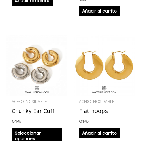
Añadir al carrito
Añadir al carrito
Este
producto
tiene
múltiples
variantes.
Las
opciones
se
ACERO INOXIDABLE
ACERO INOXIDABLE
pueden
Chunky Ear Cuff
Flat hoops
elegir
en
Q
145
Q
145
la
Seleccionar
Añadir al carrito
página
opciones