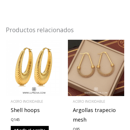
Productos relacionados
ACERO INOXIDABLE
ACERO INOXIDABLE
Shell hoops
Argollas trapecio
mesh
Q
145
Q
95