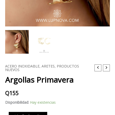
ACERO INOXIDABLE
,
ARETES
,
PRODUCTOS
Argollas
NUEVOS
Primavera
Argollas Primavera
cantidad
Q
155
Disponibilidad:
Hay existencias