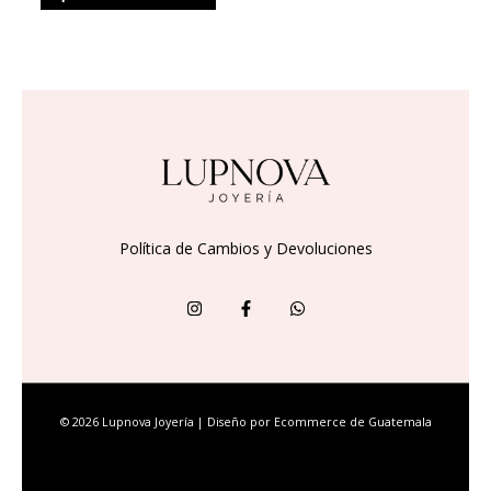
de
producto
Política de Cambios y Devoluciones
© 2026 Lupnova Joyería | Diseño por
Ecommerce de Guatemala