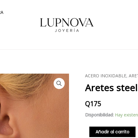
RA
ACERO INOXIDABLE
,
ARE
Aretes
Aretes steel
steel
block
cantidad
Q
175
Disponibilidad:
Hay existen
Añadir al carrito