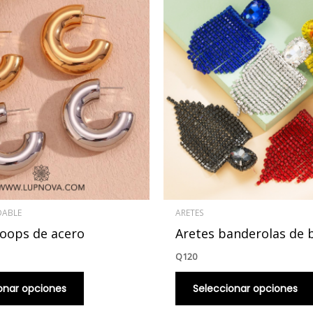
producto
tiene
múltiples
variantes.
Las
opciones
se
pueden
elegir
en
la
página
DABLE
ARETES
de
oops de acero
Aretes banderolas de 
producto
Q
120
onar opciones
Seleccionar opciones