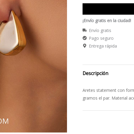
¡Envío gratis en la ciudad!
Envío gratis
Pago seguro
Entrega rápida
Descripción
Aretes statement con form
gramos el par. Material ac