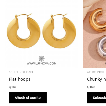
ACERO INOXIDABLE
ACERO INOXI
Flat hoops
Chunky h
Q
145
Q
160
Añadir al carrito
Selecci