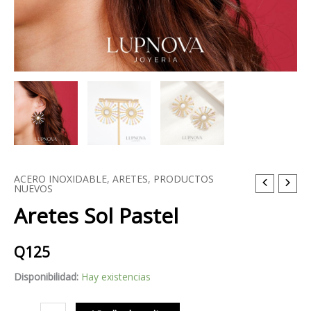
ACERO INOXIDABLE
,
ARETES
,
PRODUCTOS
Aretes
NUEVOS
Sol
Aretes Sol Pastel
Pastel
cantidad
Q
125
Disponibilidad:
Hay existencias