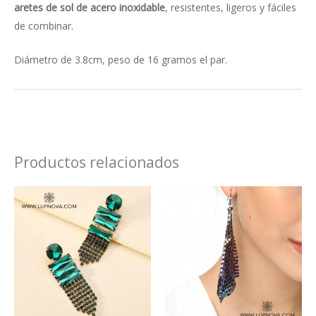
aretes de sol de acero inoxidable
, resistentes, ligeros y fáciles
de combinar.
Diámetro de 3.8cm, peso de 16 gramos el par.
Productos relacionados
Este
Este
producto
produ
tiene
tiene
múltiples
múlti
variantes.
varian
Las
Las
opciones
opcio