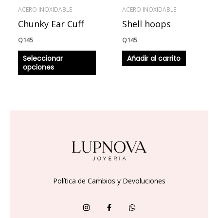
se
ACERO INOXIDABLE
ACERO INOXIDABLE
pueden
Chunky Ear Cuff
Shell hoops
elegir
en
Q
145
Q
145
la
Seleccionar
Añadir al carrito
página
opciones
de
producto
Política de Cambios y Devoluciones