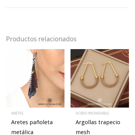
Productos relacionados
Este
producto
tiene
múltiples
variantes.
Las
opciones
se
ARETES
ACERO INOXIDABLE
pueden
Aretes pañoleta
Argollas trapecio
elegir
en
metálica
mesh