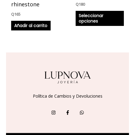
la
rhinestone
Q
180
págin
Q
165
Seleccionar
de
opciones
produ
Añadir al carrito
Política de Cambios y Devoluciones