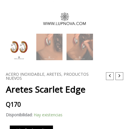
ACERO INOXIDABLE
,
ARETES
,
PRODUCTOS
Aretes
NUEVOS
Scarlet
Aretes Scarlet Edge
Edge
cantidad
Q
170
Disponibilidad:
Hay existencias