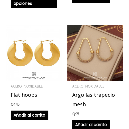
opciones
producto
ACERO INOXIDABLE
ACERO INOXIDABLE
Flat hoops
Argollas trapecio
mesh
Q
145
Q
95
Añadir al carrito
Añadir al carrito