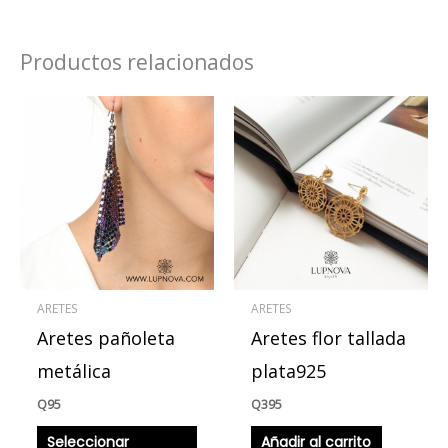
Productos relacionados
Este
producto
tiene
múltiples
variantes.
Las
opciones
se
ARETES
ARETES
pueden
Aretes pañoleta
Aretes flor tallada
elegir
en
metálica
plata925
la
Q
95
Q
395
página
Seleccionar
Añadir al carrito
de