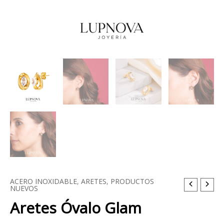
ACERO INOXIDABLE
,
ARETES
,
PRODUCTOS
Aretes
NUEVOS
Óvalo
Aretes Óvalo Glam
Glam
cantidad