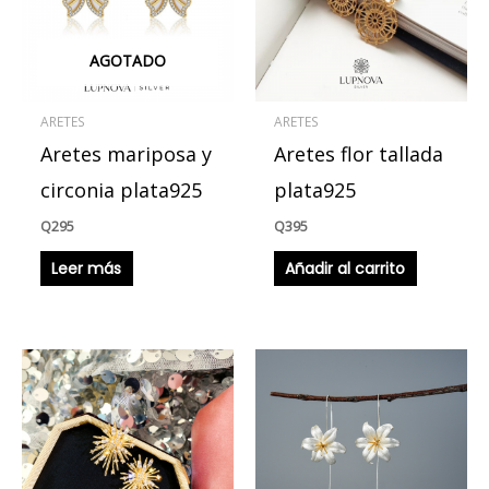
AGOTADO
ARETES
ARETES
Aretes mariposa y
Aretes flor tallada
circonia plata925
plata925
Q
295
Q
395
Leer más
Añadir al carrito
Este
produ
tiene
múlti
varian