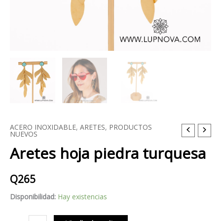
ACERO INOXIDABLE
,
ARETES
,
PRODUCTOS
Aretes
NUEVOS
hoja
Aretes hoja piedra turquesa
piedra
turquesa
Q
265
cantidad
Disponibilidad:
Hay existencias