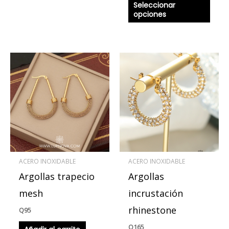
Seleccionar
de
opciones
produ
ACERO INOXIDABLE
ACERO INOXIDABLE
Argollas trapecio
Argollas
mesh
incrustación
rhinestone
Q
95
Q
165