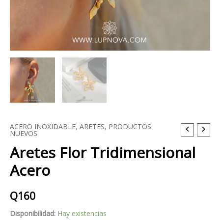
ACERO INOXIDABLE
,
ARETES
,
PRODUCTOS
Aretes
NUEVOS
Flor
Aretes Flor Tridimensional
Tridimensional
Acero
Acero
cantidad
Q
160
Disponibilidad:
Hay existencias