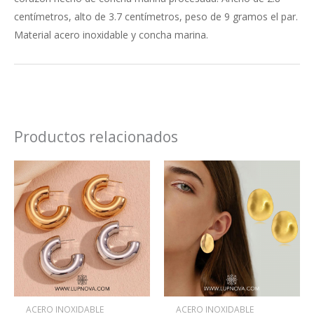
centímetros, alto de 3.7 centímetros, peso de 9 gramos el par.
Material acero inoxidable y concha marina.
Productos relacionados
Este
Este
producto
produ
tiene
tiene
múltiples
múlti
variantes.
varian
Las
Las
opciones
opcio
se
se
ACERO INOXIDABLE
ACERO INOXIDABLE