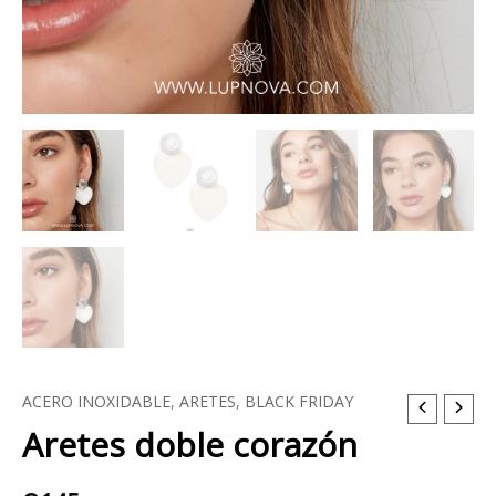
ACERO INOXIDABLE
,
ARETES
,
BLACK FRIDAY
Aretes
Aretes doble corazón
doble
corazón
cantidad