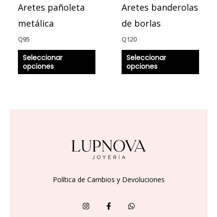
Aretes pañoleta
Aretes banderolas
elegir
elegir
en
en
metálica
de borlas
la
la
Q
95
Q
120
página
págin
Seleccionar
Seleccionar
de
de
opciones
opciones
producto
produ
Política de Cambios y Devoluciones