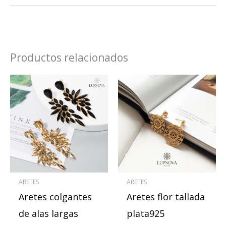
Productos relacionados
Este
producto
tiene
múltiples
variantes.
Las
opciones
se
ARETES
ARETES
pueden
Aretes colgantes
Aretes flor tallada
elegir
en
de alas largas
plata925
la