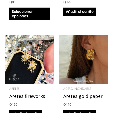
Q
95
Q
395
página
Seleccionar
Añadir al carrito
de
opciones
producto
ARETES
ACERO INOXIDABLE
Aretes fireworks
Aretes gold paper
Q
120
Q
110