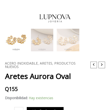
ACERO INOXIDABLE
,
ARETES
,
PRODUCTOS
Aretes
NUEVOS
Aurora
Aretes Aurora Oval
Oval
cantidad
Q
155
Disponibilidad:
Hay existencias