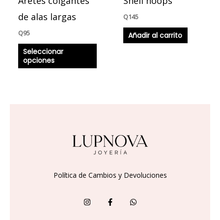
Aretes colgantes
Shell hoops
elegir
en
de alas largas
Q
145
la
Q
95
Añadir al carrito
página
Seleccionar
de
opciones
producto
Política de Cambios y Devoluciones