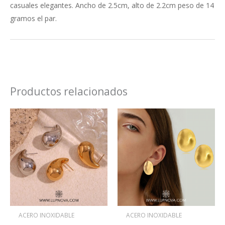
casuales elegantes. Ancho de 2.5cm, alto de 2.2cm peso de 14
gramos el par.
Productos relacionados
Este
Este
producto
produ
tiene
tiene
múltiples
múlti
variantes.
varian
Las
Las
opciones
opcio
se
se
ACERO INOXIDABLE
ACERO INOXIDABLE
pueden
pued