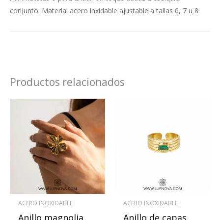
conjunto. Material acero inxidable ajustable a tallas 6, 7 u 8.
Productos relacionados
Este
produ
tiene
múlti
varian
Las
opcio
se
ACERO INOXIDABLE
ACERO INOXIDABLE
pued
Anillo magnolia
Anillo de capas
elegir