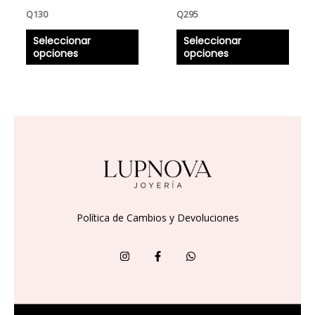
la
la
Q
130
Q
295
página
págin
Seleccionar
Seleccionar
de
de
opciones
opciones
producto
produ
Política de Cambios y Devoluciones